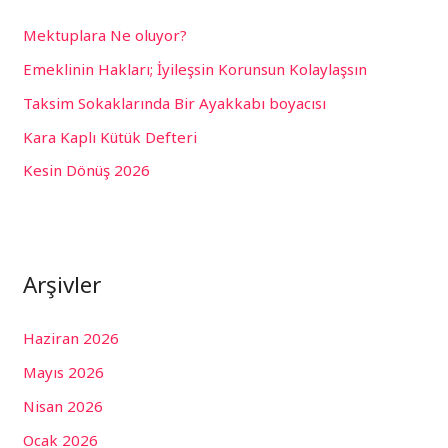
h
Mektuplara Ne oluyor?
f
Emeklinin Hakları; İyileşsin Korunsun Kolaylaşsın
o
r
Taksim Sokaklarında Bir Ayakkabı boyacısı
:
Kara Kaplı Kütük Defteri
Kesin Dönüş 2026
Arşivler
Haziran 2026
Mayıs 2026
Nisan 2026
Ocak 2026