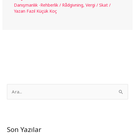
Danışmanlık -Rehberlik / Rådgivning
,
Vergi / Skat
/
Yazan
Fazıl Küçük Koç
S
e
a
r
Son Yazılar
c